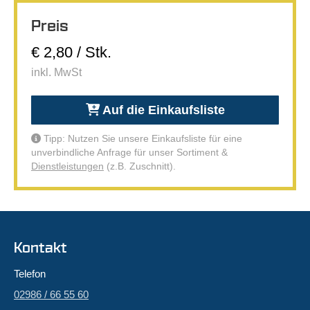
Preis
€ 2,80 / Stk.
inkl. MwSt
Auf die Einkaufsliste
Tipp: Nutzen Sie unsere Einkaufsliste für eine
unverbindliche Anfrage für unser Sortiment &
Dienstleistungen
(z.B. Zuschnitt).
Kontakt
Telefon
02986 / 66 55 60