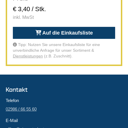
€ 3,40 / Stk.
inkl. MwSt
Auf die Einkaufsliste
Tipp: Nutzen Sie unsere Einkaufsliste für eine
unverbindliche Anfrage für unser Sortiment &
Dienstleistungen
(z.B. Zuschnitt).
Kontakt
Telefon
02986 / 66 55 60
E-Mail