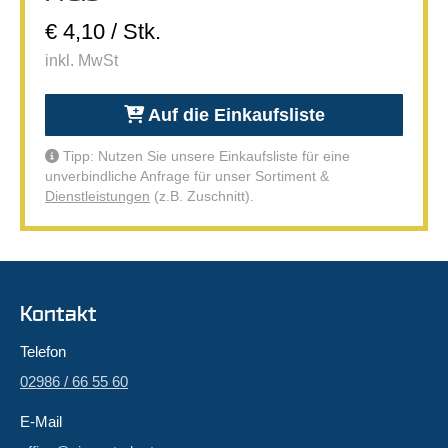
€ 4,10 / Stk.
inkl. MwSt
Auf die Einkaufsliste
Tipp: Nutzen Sie unsere Einkaufsliste für eine
unverbindliche Anfrage für unser Sortiment &
Dienstleistungen
(z.B. Zuschnitt).
Kontakt
Telefon
02986 / 66 55 60
E-Mail