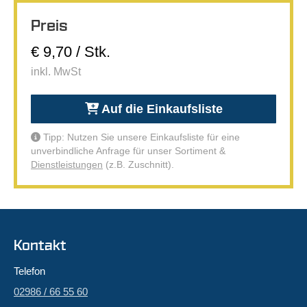
Preis
€ 9,70 / Stk.
inkl. MwSt
Auf die Einkaufsliste
Tipp: Nutzen Sie unsere Einkaufsliste für eine
unverbindliche Anfrage für unser Sortiment &
Dienstleistungen
(z.B. Zuschnitt).
Kontakt
Telefon
02986 / 66 55 60