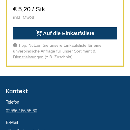
€ 5,20 / Stk.
inkl. MwSt
Auf die Einkaufsliste
Tipp: Nutzen Sie unsere Einkaufsliste für eine
unverbindliche Anfrage für unser Sortiment &
Dienstleistungen
(z.B. Zuschnitt).
Kontakt
Telefon
02986 / 66 55 60
E-Mail