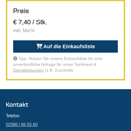
Preis
€ 7,40 / Stk.
inkl. MwSt
Auf die Einkaufsliste
Tipp: Nutzen Sie unsere Einkaufsliste für eine
unverbindliche Anfrage für unser Sortiment &
Dienstleistungen
(z.B. Zuschnitt).
Kontakt
Telefon
02986 / 66 55 60