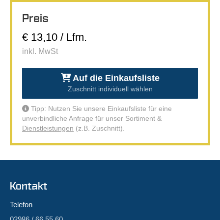
Preis
€ 13,10 / Lfm.
inkl. MwSt
Auf die Einkaufsliste
Zuschnitt individuell wählen
Tipp: Nutzen Sie unsere Einkaufsliste für eine
unverbindliche Anfrage für unser Sortiment &
Dienstleistungen
(z.B. Zuschnitt).
Kontakt
Telefon
02986 / 66 55 60