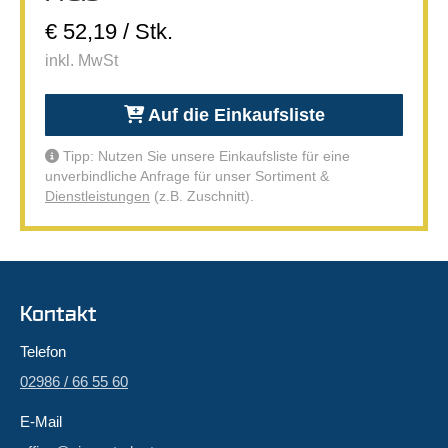
€ 52,19 / Stk.
inkl. MwSt
Auf die Einkaufsliste
Tipp: Nutzen Sie unsere Einkaufsliste für eine
unverbindliche Anfrage für unser Sortiment &
Dienstleistungen
(z.B. Zuschnitt).
Kontakt
Telefon
02986 / 66 55 60
E-Mail