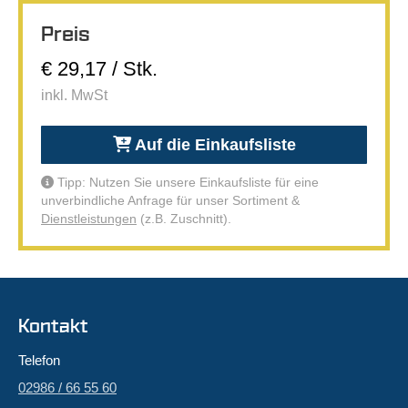
Preis
€ 29,17 / Stk.
inkl. MwSt
Auf die Einkaufsliste
Tipp: Nutzen Sie unsere Einkaufsliste für eine
unverbindliche Anfrage für unser Sortiment &
Dienstleistungen
(z.B. Zuschnitt).
Kontakt
Telefon
02986 / 66 55 60