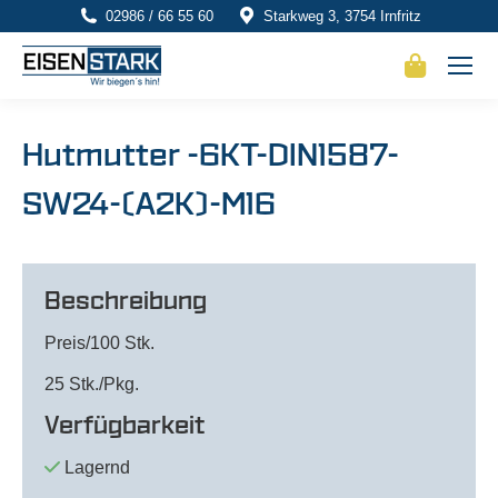
02986 / 66 55 60
Starkweg 3, 3754 Irnfritz
Hutmutter -6KT-DIN1587-
SW24-(A2K)-M16
Beschreibung
Preis/100 Stk.
25 Stk./Pkg.
Verfügbarkeit
Lagernd