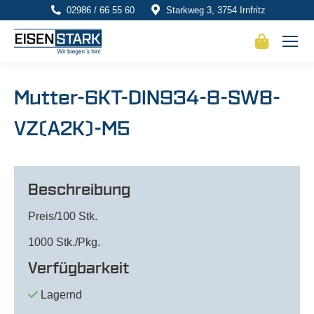
02986 / 66 55 60
Starkweg 3, 3754 Irnfritz
Mutter-6KT-DIN934-8-SW8-
VZ(A2K)-M5
Beschreibung
Preis/100 Stk.
1000 Stk./Pkg.
Verfügbarkeit
Lagernd