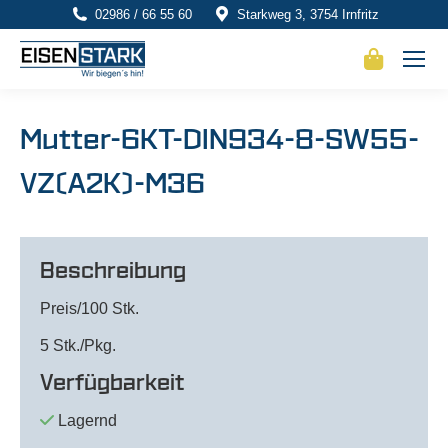
02986 / 66 55 60
Starkweg 3, 3754 Irnfritz
Mutter-6KT-DIN934-8-SW55-
VZ(A2K)-M36
Beschreibung
Preis/100 Stk.
5 Stk./Pkg.
Verfügbarkeit
Lagernd