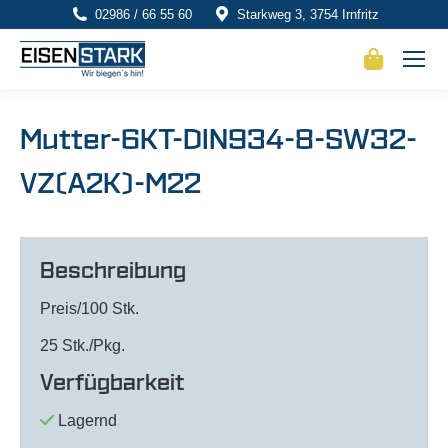
02986 / 66 55 60
Starkweg 3, 3754 Irnfritz
Mutter-6KT-DIN934-8-SW32-
VZ(A2K)-M22
Beschreibung
Preis/100 Stk.
25 Stk./Pkg.
Verfügbarkeit
Lagernd