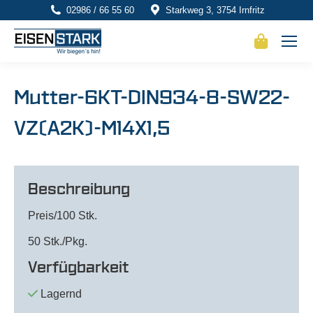
02986 / 66 55 60
Starkweg 3, 3754 Irnfritz
Mutter-6KT-DIN934-8-SW22-
VZ(A2K)-M14X1,5
Beschreibung
Preis/100 Stk.
50 Stk./Pkg.
Verfügbarkeit
Lagernd