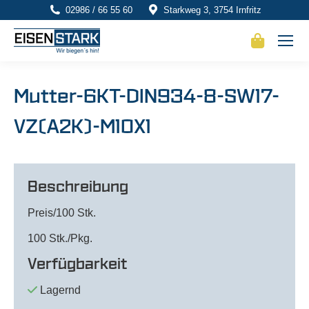
02986 / 66 55 60
Starkweg 3, 3754 Irnfritz
Mutter-6KT-DIN934-8-SW17-
VZ(A2K)-M10X1
Beschreibung
Preis/100 Stk.
100 Stk./Pkg.
Verfügbarkeit
Lagernd