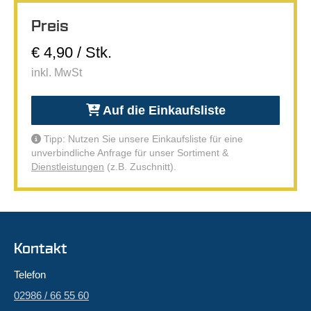
Preis
€ 4,90 / Stk.
inkl. MwSt
Auf die Einkaufsliste
Tipp: Nutzen Sie unsere Einkaufsliste für eine
unverbindliche Anfrage für unser Sortiment &
Dienstleistungen
(z.B. Zuschnitt).
Kontakt
Telefon
02986 / 66 55 60