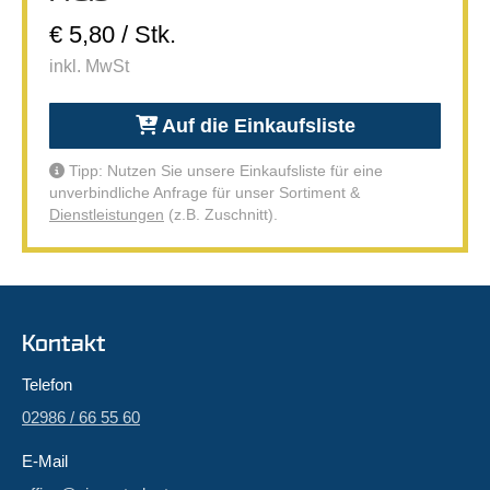
€ 5,80 / Stk.
inkl. MwSt
Auf die Einkaufsliste
Tipp: Nutzen Sie unsere Einkaufsliste für eine
unverbindliche Anfrage für unser Sortiment &
Dienstleistungen
(z.B. Zuschnitt).
Kontakt
Telefon
02986 / 66 55 60
E-Mail