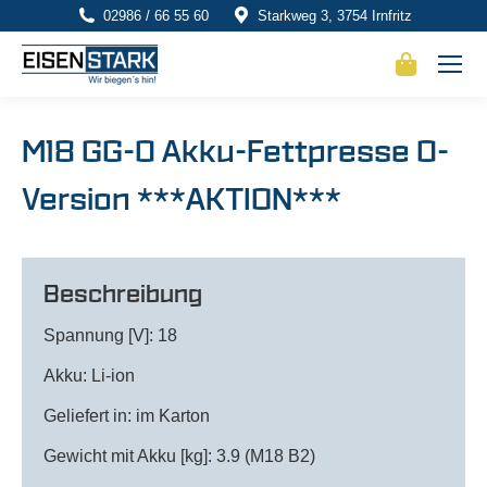
02986 / 66 55 60
Starkweg 3, 3754 Irnfritz
M18 GG-0 Akku-Fettpresse 0-
Version ***AKTION***
Beschreibung
Spannung [V]: 18
Akku: Li-ion
Geliefert in: im Karton
Gewicht mit Akku [kg]: 3.9 (M18 B2)