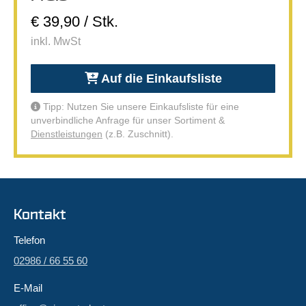
€ 39,90 / Stk.
inkl. MwSt
Auf die Einkaufsliste
Tipp: Nutzen Sie unsere Einkaufsliste für eine
unverbindliche Anfrage für unser Sortiment &
Dienstleistungen
(z.B. Zuschnitt).
Kontakt
Telefon
02986 / 66 55 60
E-Mail