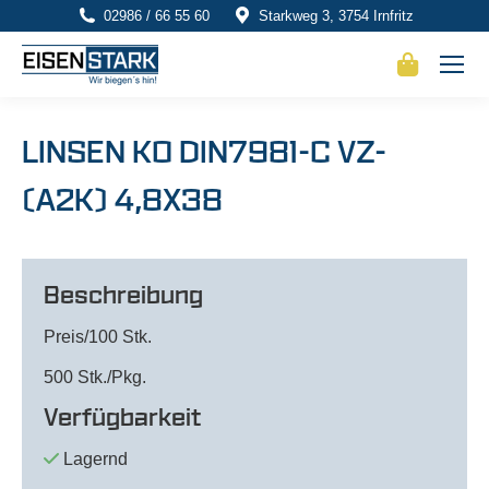
02986 / 66 55 60
Starkweg 3, 3754 Irnfritz
LINSEN KO DIN7981-C VZ-
(A2K) 4,8X38
Beschreibung
Preis/100 Stk.
500 Stk./Pkg.
Verfügbarkeit
Lagernd