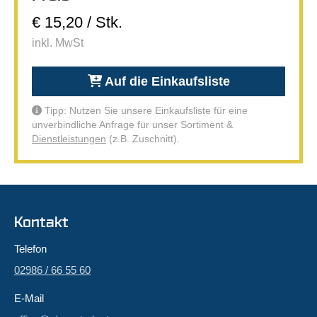
€ 15,20 / Stk.
inkl. MwSt
Auf die Einkaufsliste
Tipp: Nutzen Sie unsere Einkaufsliste für eine
unverbindliche Anfrage für unser Sortiment &
Dienstleistungen
(z.B. Zuschnitt).
Kontakt
Telefon
02986 / 66 55 60
E-Mail