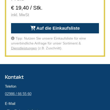
€ 19,40 / Stk.
inkl. MwSt
Auf die Einkaufsliste
Tipp: Nutzen Sie unsere Einkaufsliste für eine
unverbindliche Anfrage für unser Sortiment &
Dienstleistungen
(z.B. Zuschnitt).
Kontakt
Telefon
02986 / 66 55 60
E-Mail