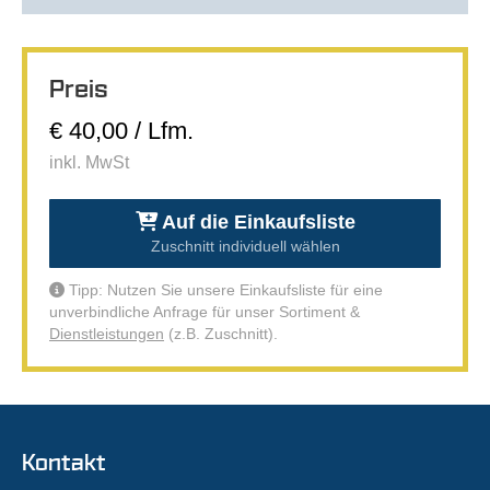
Preis
€ 40,00 / Lfm.
inkl. MwSt
Auf die Einkaufsliste
Zuschnitt individuell wählen
Tipp: Nutzen Sie unsere Einkaufsliste für eine
unverbindliche Anfrage für unser Sortiment &
Dienstleistungen
(z.B. Zuschnitt).
Kontakt