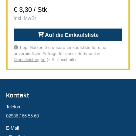
€ 3,30 / Stk.
inkl. MwSt
Auf die Einkaufsliste
Tipp: Nutzen Sie unsere Einkaufsliste für eine
unverbindliche Anfrage für unser Sortiment &
Dienstleistungen
(z.B. Zuschnitt).
Kontakt
Telefon
02986 / 66 55 60
E-Mail