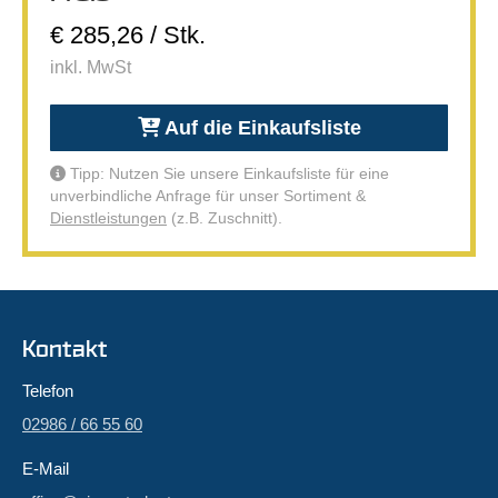
€ 285,26 / Stk.
inkl. MwSt
Auf die Einkaufsliste
Tipp: Nutzen Sie unsere Einkaufsliste für eine
unverbindliche Anfrage für unser Sortiment &
Dienstleistungen
(z.B. Zuschnitt).
Kontakt
Telefon
02986 / 66 55 60
E-Mail