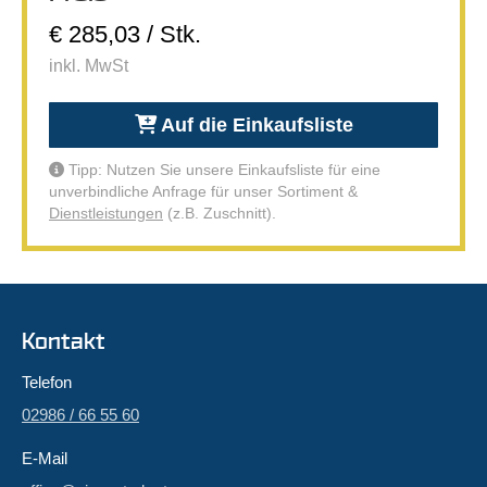
€ 285,03 / Stk.
inkl. MwSt
Auf die Einkaufsliste
Tipp: Nutzen Sie unsere Einkaufsliste für eine
unverbindliche Anfrage für unser Sortiment &
Dienstleistungen
(z.B. Zuschnitt).
Kontakt
Telefon
02986 / 66 55 60
E-Mail