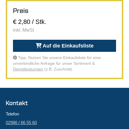
Preis
€ 2,80 / Stk.
inkl. MwSt
Auf die Einkaufsliste
Tipp: Nutzen Sie unsere Einkaufsliste für eine
unverbindliche Anfrage für unser Sortiment &
Dienstleistungen
(z.B. Zuschnitt).
Kontakt
Telefon
02986 / 66 55 60