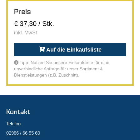
Preis
€ 37,30 / Stk.
inkl. MwSt
Auf die Einkaufsliste
Tipp: Nutzen Sie unsere Einkaufsliste für eine
unverbindliche Anfrage für unser Sortiment &
Dienstleistungen
(z.B. Zuschnitt).
Kontakt
Telefon
02986 / 66 55 60