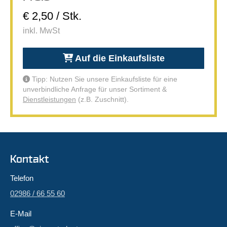
€ 2,50 / Stk.
inkl. MwSt
Auf die Einkaufsliste
Tipp: Nutzen Sie unsere Einkaufsliste für eine
unverbindliche Anfrage für unser Sortiment &
Dienstleistungen
(z.B. Zuschnitt).
Kontakt
Telefon
02986 / 66 55 60
E-Mail