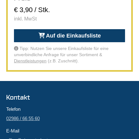
€ 3,90 / Stk.
inkl. MwSt
Auf die Einkaufsliste
Tipp: Nutzen Sie unsere Einkaufsliste für eine
unverbindliche Anfrage für unser Sortiment &
Dienstleistungen
(z.B. Zuschnitt).
Kontakt
Telefon
02986 / 66 55 60
E-Mail