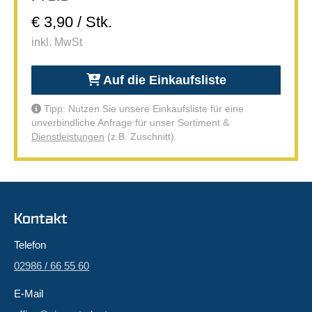
€ 3,90 / Stk.
inkl. MwSt
Auf die Einkaufsliste
Tipp: Nutzen Sie unsere Einkaufsliste für eine
unverbindliche Anfrage für unser Sortiment &
Dienstleistungen
(z.B. Zuschnitt).
Kontakt
Telefon
02986 / 66 55 60
E-Mail