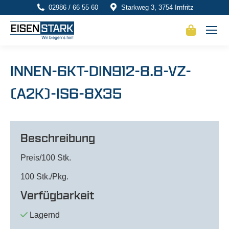
02986 / 66 55 60
Starkweg 3, 3754 Irnfritz
INNEN-6KT-DIN912-8.8-VZ-
(A2K)-IS6-8X35
Beschreibung
Preis/100 Stk.
100 Stk./Pkg.
Verfügbarkeit
Lagernd