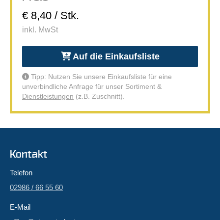
€ 8,40 / Stk.
inkl. MwSt
Auf die Einkaufsliste
Tipp: Nutzen Sie unsere Einkaufsliste für eine
unverbindliche Anfrage für unser Sortiment &
Dienstleistungen
(z.B. Zuschnitt).
Kontakt
Telefon
02986 / 66 55 60
E-Mail