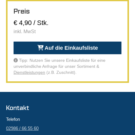
Preis
€ 4,90 / Stk.
inkl. MwSt
Auf die Einkaufsliste
Tipp: Nutzen Sie unsere Einkaufsliste für eine
unverbindliche Anfrage für unser Sortiment &
Dienstleistungen
(z.B. Zuschnitt).
Kontakt
Telefon
02986 / 66 55 60