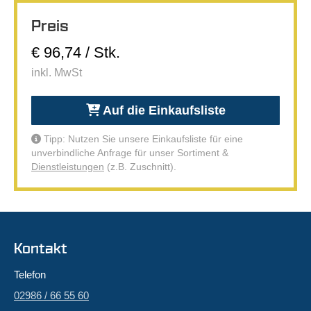
Preis
€ 96,74 / Stk.
inkl. MwSt
Auf die Einkaufsliste
Tipp: Nutzen Sie unsere Einkaufsliste für eine
unverbindliche Anfrage für unser Sortiment &
Dienstleistungen
(z.B. Zuschnitt).
Kontakt
Telefon
02986 / 66 55 60