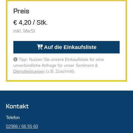
Preis
€ 4,20 / Stk.
inkl. MwSt
Auf die Einkaufsliste
Tipp: Nutzen Sie unsere Einkaufsliste für eine
unverbindliche Anfrage für unser Sortiment &
Dienstleistungen
(z.B. Zuschnitt).
Kontakt
Telefon
02986 / 66 55 60