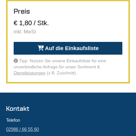
Preis
€ 1,80 / Stk.
inkl. MwSt
Auf die Einkaufsliste
Tipp: Nutzen Sie unsere Einkaufsliste für eine
unverbindliche Anfrage für unser Sortiment &
Dienstleistungen
(z.B. Zuschnitt).
Kontakt
Telefon
02986 / 66 55 60