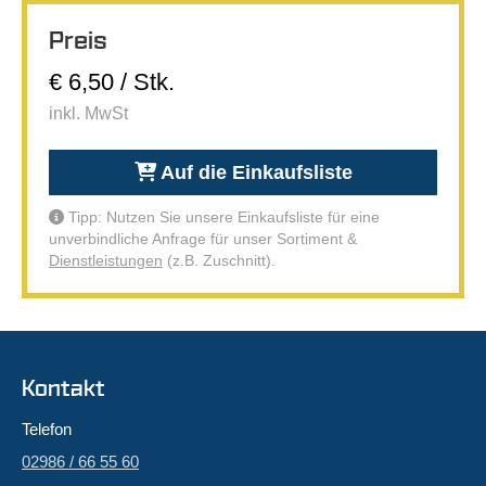
Preis
€ 6,50 / Stk.
inkl. MwSt
Auf die Einkaufsliste
Tipp: Nutzen Sie unsere Einkaufsliste für eine
unverbindliche Anfrage für unser Sortiment &
Dienstleistungen
(z.B. Zuschnitt).
Kontakt
Telefon
02986 / 66 55 60