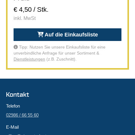
€ 4,50 / Stk.
inkl. MwSt
Auf die Einkaufsliste
Tipp: Nutzen Sie unsere Einkaufsliste für eine
unverbindliche Anfrage für unser Sortiment &
Dienstleistungen
(z.B. Zuschnitt).
Kontakt
Telefon
02986 / 66 55 60
E-Mail