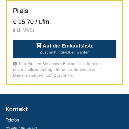
Preis
€ 15,70 / Lfm.
inkl. MwSt
Auf die Einkaufsliste
Zuschnitt individuell wählen
Tipp: Nutzen Sie unsere Einkaufsliste für eine
unverbindliche Anfrage für unser Sortiment &
Dienstleistungen
(z.B. Zuschnitt).
Kontakt
Telefon
02986 / 66 55 60