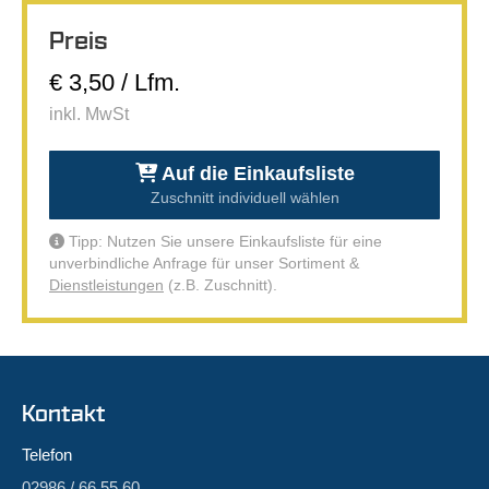
Preis
€ 3,50 / Lfm.
inkl. MwSt
Auf die Einkaufsliste
Zuschnitt individuell wählen
Tipp: Nutzen Sie unsere Einkaufsliste für eine
unverbindliche Anfrage für unser Sortiment &
Dienstleistungen
(z.B. Zuschnitt).
Kontakt
Telefon
02986 / 66 55 60