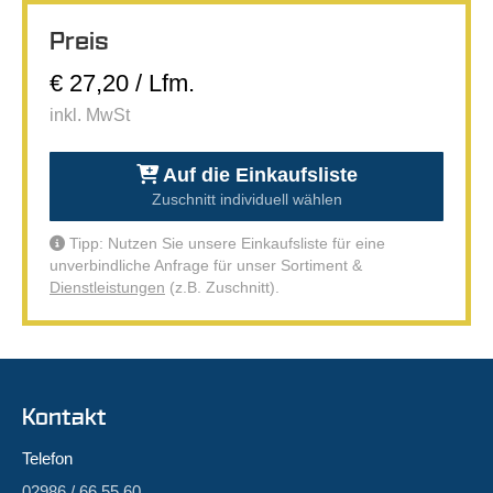
Preis
€ 27,20 / Lfm.
inkl. MwSt
Auf die Einkaufsliste
Zuschnitt individuell wählen
Tipp: Nutzen Sie unsere Einkaufsliste für eine
unverbindliche Anfrage für unser Sortiment &
Dienstleistungen
(z.B. Zuschnitt).
Kontakt
Telefon
02986 / 66 55 60