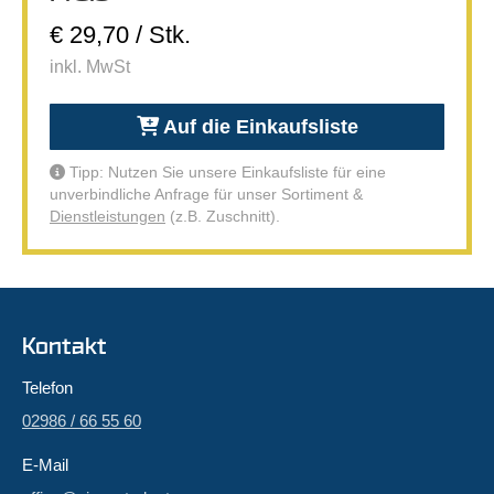
€ 29,70 / Stk.
inkl. MwSt
Auf die Einkaufsliste
Tipp: Nutzen Sie unsere Einkaufsliste für eine
unverbindliche Anfrage für unser Sortiment &
Dienstleistungen
(z.B. Zuschnitt).
Kontakt
Telefon
02986 / 66 55 60
E-Mail