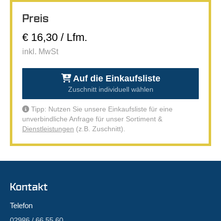
Preis
€ 16,30 / Lfm.
inkl. MwSt
Auf die Einkaufsliste
Zuschnitt individuell wählen
Tipp: Nutzen Sie unsere Einkaufsliste für eine
unverbindliche Anfrage für unser Sortiment &
Dienstleistungen
(z.B. Zuschnitt).
Kontakt
Telefon
02986 / 66 55 60