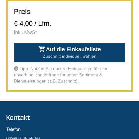
Preis
€ 4,00 / Lfm.
inkl. MwSt
Auf die Einkaufsliste
Zuschnitt individuell wählen
Tipp: Nutzen Sie unsere Einkaufsliste für eine
unverbindliche Anfrage für unser Sortiment &
Dienstleistungen
(z.B. Zuschnitt).
Kontakt
Telefon
02986 / 66 55 60