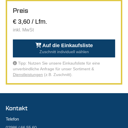
Preis
€ 3,60 / Lfm.
inkl. MwSt
Auf die Einkaufsliste
Zuschnitt individuell wählen
Tipp: Nutzen Sie unsere Einkaufsliste für eine
unverbindliche Anfrage für unser Sortiment &
Dienstleistungen
(z.B. Zuschnitt).
Kontakt
Telefon
02986 / 66 55 60