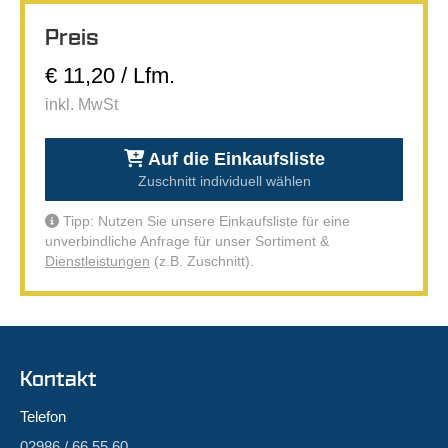
Preis
€ 11,20 / Lfm.
inkl. MwSt
Auf die Einkaufsliste
Zuschnitt individuell wählen
Tipp: Nutzen Sie unsere Einkaufsliste für eine
unverbindliche Anfrage für unser Sortiment &
Dienstleistungen
(z.B. Zuschnitt).
Kontakt
Telefon
02986 / 66 55 60