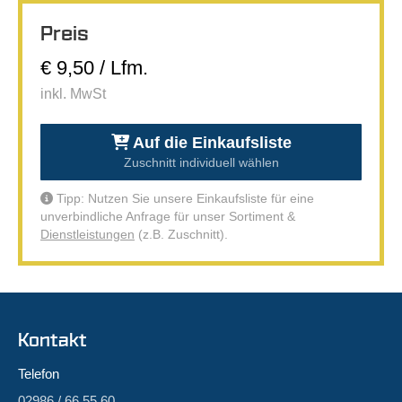
Preis
€ 9,50 / Lfm.
inkl. MwSt
Auf die Einkaufsliste
Zuschnitt individuell wählen
Tipp: Nutzen Sie unsere Einkaufsliste für eine
unverbindliche Anfrage für unser Sortiment &
Dienstleistungen
(z.B. Zuschnitt).
Kontakt
Telefon
02986 / 66 55 60