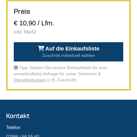
Preis
€ 10,90 / Lfm.
inkl. MwSt
Auf die Einkaufsliste
Zuschnitt individuell wählen
Tipp: Nutzen Sie unsere Einkaufsliste für eine
unverbindliche Anfrage für unser Sortiment &
Dienstleistungen
(z.B. Zuschnitt).
Kontakt
Telefon
02986 / 66 55 60