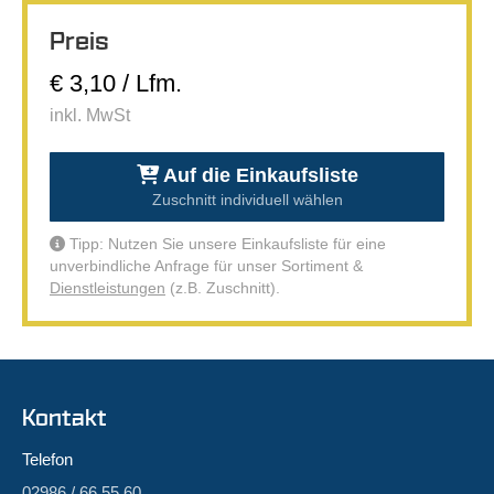
Preis
€ 3,10 / Lfm.
inkl. MwSt
Auf die Einkaufsliste
Zuschnitt individuell wählen
Tipp: Nutzen Sie unsere Einkaufsliste für eine
unverbindliche Anfrage für unser Sortiment &
Dienstleistungen
(z.B. Zuschnitt).
Kontakt
Telefon
02986 / 66 55 60